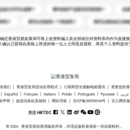
运送方式可以选择？
请问你的产品是否支持定制？
运
录吗？
我可以先收到一个样品吗？
我可以添加自己的
确定香港贸易发展局可将上述资料编入其全部或任何资料库内作为直接推
人确认已获得此表格上所述的每一位人士同意及授权，将其个人资料提供
络我们
香港贸发局流动应用程式
订阅商贸全接触电邮通讯
更新您的
Español
Français
Italiano
Polski
Português
Pусский
عربى
策声明
超连结条款及细则
网站导航
京ICP备09059244号
京公网安备 1
关注 HKTDC
© 2026
香港贸易发展局版权所有，对违反版权者保留一切追索权利 。