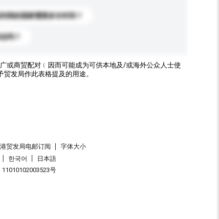
送到我的国家需要多长时间？
标志吗？
广或商贸配对﹝因而可能成为可供本地及/或海外公众人士使
予贸发局作此表格提及的用途。
香港贸发局电邮订阅
字体大小
한국어
日本語
1010102003523号