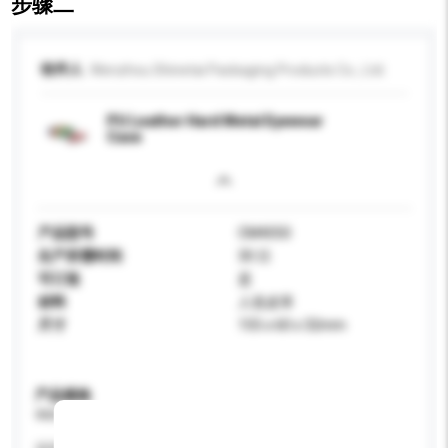
步骤二
收件人
Wenzhou Shinetai Packaging Products Co., Ltd.
PU Leather Hard Metal Eyewear
Case
产品型号
CM4050
生产所需时间
30 日
可订造
是
材料
人造皮革
尺寸
155 x 60 x 32mm
产品规格
请提供您对产品的特定要求。