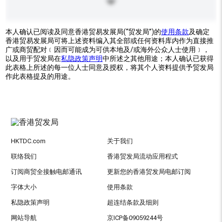
本人确认已阅读及同意香港贸易发展局(“贸发局”)的
使用条款
及确定
香港贸易发展局可将上述资料编入其全部或任何资料库内作为直接推
广或商贸配对﹝因而可能成为可供本地及/或海外公众人士使用﹞，
以及用于贸发局在
私隐政策声明
中所述之其他用途；本人确认已获得
此表格上所述的每一位人士同意及授权，将其个人资料提供予贸发局
作此表格提及的用途。
HKTDC.com
关于我们
联络我们
香港贸发局流动应用程式
订阅商贸全接触电邮通讯
更新您的香港贸发局电邮订阅
字体大小
使用条款
私隐政策声明
超连结条款及细则
网站导航
京ICP备09059244号