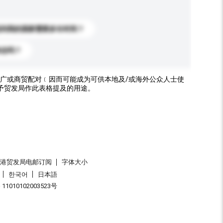
送到我的国家需要多长时间？
标志吗？
广或商贸配对﹝因而可能成为可供本地及/或海外公众人士使
予贸发局作此表格提及的用途。
香港贸发局电邮订阅
字体大小
한국어
日本語
1010102003523号