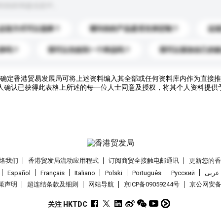
到你的询盘信息中。
运送方式可以选择？
请问你的产品是否支持定制？
运
录吗？
我可以先收到一个样品吗？
我可以添加自己的
确定香港贸易发展局可将上述资料编入其全部或任何资料库内作为直接推
人确认已获得此表格上所述的每一位人士同意及授权，将其个人资料提供
络我们
香港贸发局流动应用程式
订阅商贸全接触电邮通讯
更新您的
Español
Français
Italiano
Polski
Português
Pусский
عربى
策声明
超连结条款及细则
网站导航
京ICP备09059244号
京公网安备 1
关注 HKTDC