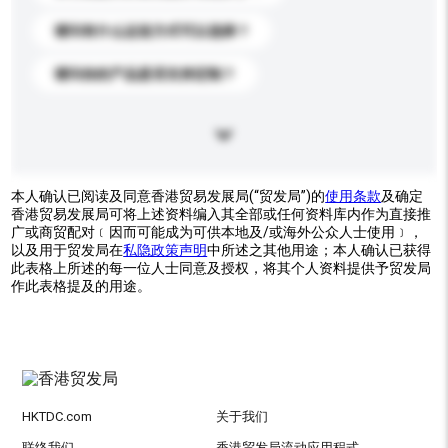
请问有什么运送方式可以选择？
请问你的产品是否支持定制？
本人确认已阅读及同意香港贸易发展局(“贸发局”)的
使用条款
及确定
香港贸易发展局可将上述资料编入其全部或任何资料库内作为直接推
广或商贸配对﹝因而可能成为可供本地及/或海外公众人士使用﹞，
以及用于贸发局在
私隐政策声明
中所述之其他用途；本人确认已获得
此表格上所述的每一位人士同意及授权，将其个人资料提供予贸发局
作此表格提及的用途。
HKTDC.com
关于我们
联络我们
香港贸发局流动应用程式