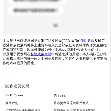
请问你的产品是否支持定制？
本人确认已阅读及同意香港贸易发展局(“贸发局”)的
使用条款
及确定
香港贸易发展局可将上述资料编入其全部或任何资料库内作为直接推
广或商贸配对﹝因而可能成为可供本地及/或海外公众人士使用﹞，
以及用于贸发局在
私隐政策声明
中所述之其他用途；本人确认已获得
此表格上所述的每一位人士同意及授权，将其个人资料提供予贸发局
作此表格提及的用途。
HKTDC.com
关于我们
联络我们
香港贸发局流动应用程式
订阅商贸全接触电邮通讯
更新您的香港贸发局电邮订阅