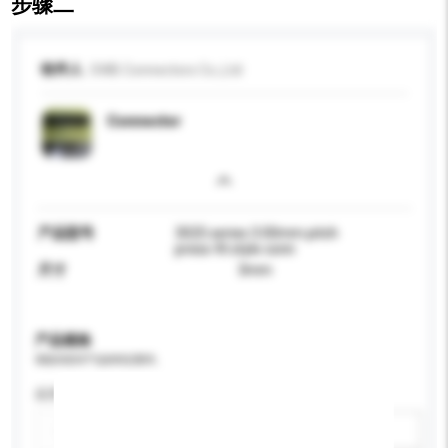
步骤二
收件人
SWB Connectors Co.,Ltd
Connector
产品型号
3025 series 3.00mm pitch
press-fit style conn
尺寸
3mm
产品规格
请提供您对产品的特定要求。
应用
新增/删除选项