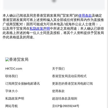
本人确认已阅读及同意香港贸易发展局(“贸发局”)的
使用条款
及确定
香港贸易发展局可将上述资料编入其全部或任何资料库内作为直接推
广或商贸配对﹝因而可能成为可供本地及/或海外公众人士使用﹞，
以及用于贸发局在
私隐政策声明
中所述之其他用途；本人确认已获得
此表格上所述的每一位人士同意及授权，将其个人资料提供予贸发局
作此表格提及的用途。
HKTDC.com
关于我们
联络我们
香港贸发局流动应用程式
订阅商贸全接触电邮通讯
更新您的香港贸发局电邮订阅
字体大小
使用条款
私隐政策声明
超连结条款及细则
网站导航
京ICP备09059244号