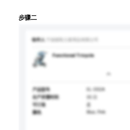
步骤二
收件人
宁波丽凯儿童用品有限公司
Functional Tricycle
SL-D02A
产品型号
生产所需时间
35 日
可订造
是
Blue, Pink
颜色