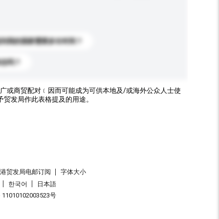
送到我的国家需要多长时间？
标志吗？
广或商贸配对﹝因而可能成为可供本地及/或海外公众人士使
予贸发局作此表格提及的用途。
香港贸发局电邮订阅
字体大小
한국어
日本語
1010102003523号