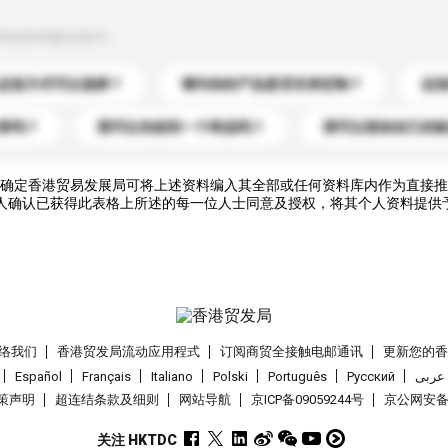
到你的询盘信息中。
运送方式可以选择？
请问你的产品是否支持定制？
运
录吗？
我可以先收到一个样品吗？
我可以添加自己的
确定香港贸易发展局可将上述资料编入其全部或任何资料库内作为直接推
人确认已获得此表格上所述的每一位人士同意及授权，将其个人资料提供
络我们
香港贸发局流动应用程式
订阅商贸全接触电邮通讯
更新您的
Español
Français
Italiano
Polski
Português
Pусский
عربى
策声明
超连结条款及细则
网站导航
京ICP备09059244号
京公网安备 1
关注 HKTDC