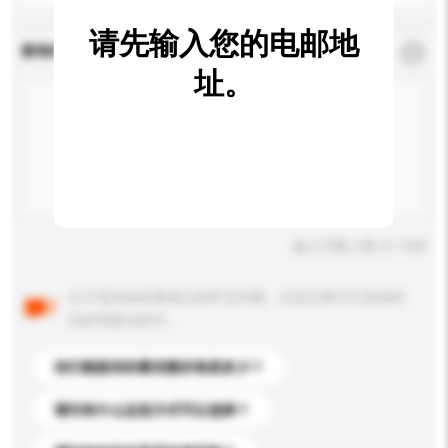
请先输入您的电邮地
查询内容
*
必须填写
址。
输入字数上限: 0 / 500
以下是其他买家提出的常见问题。点击以将它们添加到
你的询盘信息中。
你们能提供的最优惠价格是多少？
请问有什么运送方式可以选择？