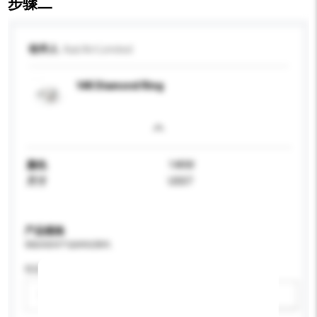
步骤二
收件人
Kad Art Limited
14K Diamond Ring
颜色
14KW
尺寸
US07
产品规格
请提供您对产品的特定要求。
性别
请选择
新增/删除选项