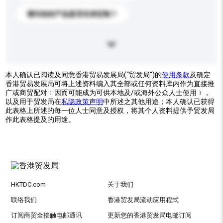
请问你的产品是否支持定制？
本人确认已阅读及同意香港贸易发展局(“贸发局”)的
使用条款
及确定
香港贸易发展局可将上述资料编入其全部或任何资料库内作为直接推
广或商贸配对﹝因而可能成为可供本地及/或海外公众人士使用﹞，
以及用于贸发局在
私隐政策声明
中所述之其他用途；本人确认已获得
此表格上所述的每一位人士同意及授权，将其个人资料提供予贸发局
作此表格提及的用途。
HKTDC.com
关于我们
联络我们
香港贸发局流动应用程式
订阅商贸全接触电邮通讯
更新您的香港贸发局电邮订阅