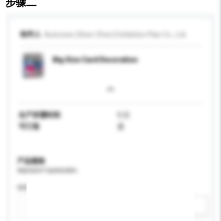
步骤二
收件人
Autoview (Shen Zhen) Exhibition Plan Co., Ltd.
Big Size Card Decoration
生产所需时间
5 日
可订造
是
产品规格
请提供您对产品的特定要求。
特性
新增/删除选项