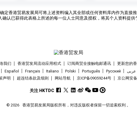
确定香港贸易发展局可将上述资料编入其全部或任何资料库内作为直接推
人确认已获得此表格上所述的每一位人士同意及授权，将其个人资料提供
络我们
香港贸发局流动应用程式
订阅商贸全接触电邮通讯
更新您的
Español
Français
Italiano
Polski
Português
Pусский
عربى
策声明
超连结条款及细则
网站导航
京ICP备09059244号
京公网安备 1
关注 HKTDC
© 2026
香港贸易发展局版权所有，对违反版权者保留一切追索权利 。