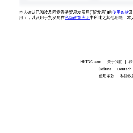
本人确认已阅读及同意香港贸易发展局(“贸发局”)的
使用条款
及
用﹞，以及用于贸发局在
私隐政策声明
中所述之其他用途；本
HKTDC.com
关于我们
联
Čeština
Deutsch
使用条款
私隐政