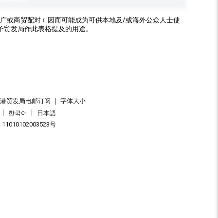
广或商贸配对﹝因而可能成为可供本地及/或海外公众人士使
予贸发局作此表格提及的用途。
香港贸发局电邮订阅
字体大小
한국어
日本語
1010102003523号