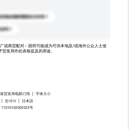
送到我的国家需要多长时间？
标志吗？
广或商贸配对﹝因而可能成为可供本地及/或海外公众人士使
予贸发局作此表格提及的用途。
香港贸发局电邮订阅
字体大小
한국어
日本語
1010102003523号