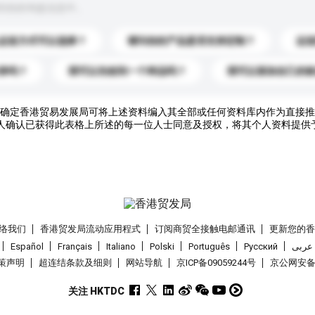
到你的询盘信息中。
运送方式可以选择？
请问你的产品是否支持定制？
运
录吗？
我可以先收到一个样品吗？
我可以添加自己的
确定香港贸易发展局可将上述资料编入其全部或任何资料库内作为直接推
人确认已获得此表格上所述的每一位人士同意及授权，将其个人资料提供
络我们
香港贸发局流动应用程式
订阅商贸全接触电邮通讯
更新您的
Español
Français
Italiano
Polski
Português
Pусский
عربى
策声明
超连结条款及细则
网站导航
京ICP备09059244号
京公网安备 1
关注 HKTDC