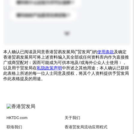
请问有什么运送方式可以选择？
请问你的产品是否支持定制？
本人确认已阅读及同意香港贸易发展局(“贸发局”)的
使用条款
及确定
香港贸易发展局可将上述资料编入其全部或任何资料库内作为直接推
广或商贸配对﹝因而可能成为可供本地及/或海外公众人士使用﹞，
以及用于贸发局在
私隐政策声明
中所述之其他用途；本人确认已获得
此表格上所述的每一位人士同意及授权，将其个人资料提供予贸发局
作此表格提及的用途。
HKTDC.com
关于我们
联络我们
香港贸发局流动应用程式