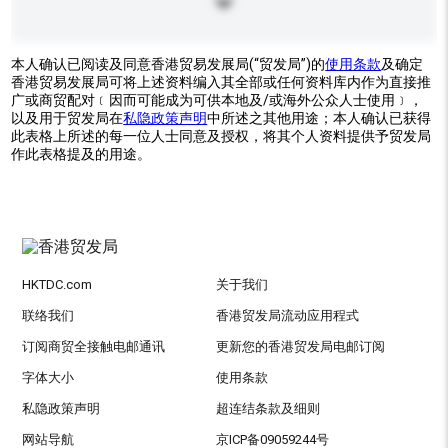
本人确认已阅读及同意香港贸易发展局(“贸发局”)的
使用条款
及确定
香港贸易发展局可将上述资料编入其全部或任何资料库内作为直接推
广或商贸配对﹝因而可能成为可供本地及/或海外公众人士使用﹞，
以及用于贸发局在
私隐政策声明
中所述之其他用途；本人确认已获得
此表格上所述的每一位人士同意及授权，将其个人资料提供予贸发局
作此表格提及的用途。
HKTDC.com
关于我们
联络我们
香港贸发局流动应用程式
订阅商贸全接触电邮通讯
更新您的香港贸发局电邮订阅
字体大小
使用条款
私隐政策声明
超连结条款及细则
网站导航
京ICP备09059244号