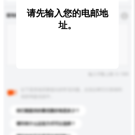
请先输入您的电邮地
查询内容
*
必须填写
址。
输入字数上限: 0 / 500
以下是其他买家提出的常见问题。点击以将它们添加到
你的询盘信息中。
你们能提供的最优惠价格是多少？
请问有什么运送方式可以选择？