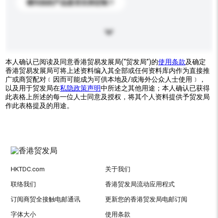
请问你的产品是否支持定制？
本人确认已阅读及同意香港贸易发展局(“贸发局”)的
使用条款
及确定
香港贸易发展局可将上述资料编入其全部或任何资料库内作为直接推
广或商贸配对﹝因而可能成为可供本地及/或海外公众人士使用﹞，
以及用于贸发局在
私隐政策声明
中所述之其他用途；本人确认已获得
此表格上所述的每一位人士同意及授权，将其个人资料提供予贸发局
作此表格提及的用途。
HKTDC.com
关于我们
联络我们
香港贸发局流动应用程式
订阅商贸全接触电邮通讯
更新您的香港贸发局电邮订阅
字体大小
使用条款