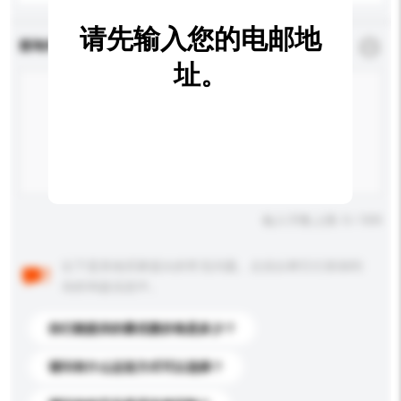
请先输入您的电邮地
查询内容
*
必须填写
址。
输入字数上限: 0 / 500
以下是其他买家提出的常见问题。点击以将它们添加到
你的询盘信息中。
你们能提供的最优惠价格是多少？
请问有什么运送方式可以选择？