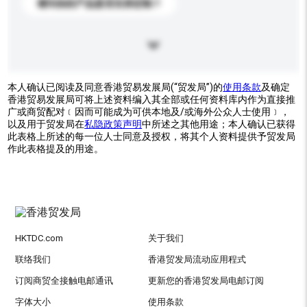
请问你的产品是否支持定制？
本人确认已阅读及同意香港贸易发展局(“贸发局”)的
使用条款
及确定
香港贸易发展局可将上述资料编入其全部或任何资料库内作为直接推
广或商贸配对﹝因而可能成为可供本地及/或海外公众人士使用﹞，
以及用于贸发局在
私隐政策声明
中所述之其他用途；本人确认已获得
此表格上所述的每一位人士同意及授权，将其个人资料提供予贸发局
作此表格提及的用途。
HKTDC.com
关于我们
联络我们
香港贸发局流动应用程式
订阅商贸全接触电邮通讯
更新您的香港贸发局电邮订阅
字体大小
使用条款