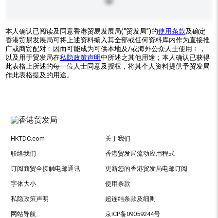
本人确认已阅读及同意香港贸易发展局(“贸发局”)的
使用条款
及确定
香港贸易发展局可将上述资料编入其全部或任何资料库内作为直接推
广或商贸配对﹝因而可能成为可供本地及/或海外公众人士使用﹞，
以及用于贸发局在
私隐政策声明
中所述之其他用途；本人确认已获得
此表格上所述的每一位人士同意及授权，将其个人资料提供予贸发局
作此表格提及的用途。
HKTDC.com
关于我们
联络我们
香港贸发局流动应用程式
订阅商贸全接触电邮通讯
更新您的香港贸发局电邮订阅
字体大小
使用条款
私隐政策声明
超连结条款及细则
网站导航
京ICP备09059244号