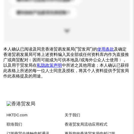
请问你的产品是否支持定制？
本人确认已阅读及同意香港贸易发展局(“贸发局”)的
使用条款
及确定
香港贸易发展局可将上述资料编入其全部或任何资料库内作为直接推
广或商贸配对﹝因而可能成为可供本地及/或海外公众人士使用﹞，
以及用于贸发局在
私隐政策声明
中所述之其他用途；本人确认已获得
此表格上所述的每一位人士同意及授权，将其个人资料提供予贸发局
作此表格提及的用途。
HKTDC.com
关于我们
联络我们
香港贸发局流动应用程式
订阅商贸全接触电邮通讯
更新您的香港贸发局电邮订阅