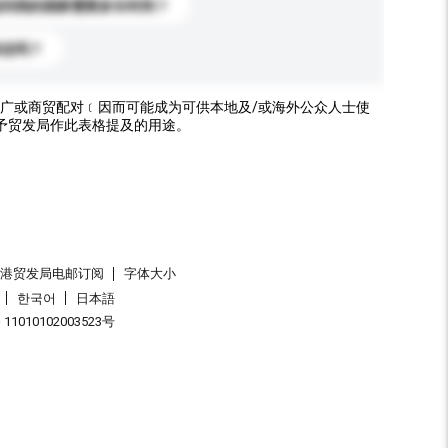
送到我的国家需要多长时间？
标志吗？
广或商贸配对﹝因而可能成为可供本地及/或海外公众人士使
予贸发局作此表格提及的用途。
香港贸发局电邮订阅
字体大小
한국어
日本語
1010102003523号