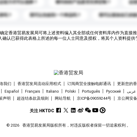
运送方式可以选择？
请问你的产品是否支持定制？
运
录吗？
我可以先收到一个样品吗？
我可以添加自己的
确定香港贸易发展局可将上述资料编入其全部或任何资料库内作为直接推
人确认已获得此表格上所述的每一位人士同意及授权，将其个人资料提供
络我们
香港贸发局流动应用程式
订阅商贸全接触电邮通讯
更新您的
Español
Français
Italiano
Polski
Português
Pусский
عربى
策声明
超连结条款及细则
网站导航
京ICP备09059244号
京公网安备 1
关注 HKTDC
© 2026
香港贸易发展局版权所有，对违反版权者保留一切追索权利 。