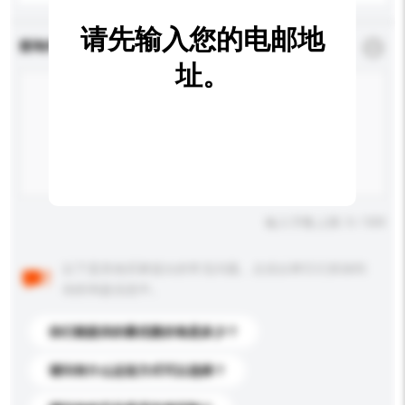
请先输入您的电邮地
查询内容
*
必须填写
址。
输入字数上限: 0 / 500
以下是其他买家提出的常见问题。点击以将它们添加到
你的询盘信息中。
你们能提供的最优惠价格是多少？
请问有什么运送方式可以选择？