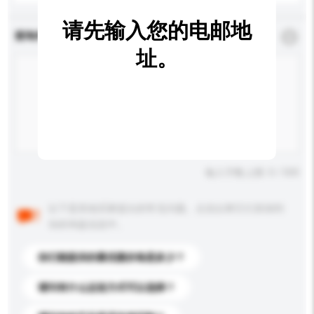
请先输入您的电邮地
查询内容
*
必须填写
址。
输入字数上限: 0 / 500
以下是其他买家提出的常见问题。点击以将它们添加到
你的询盘信息中。
你们能提供的最优惠价格是多少？
请问有什么运送方式可以选择？