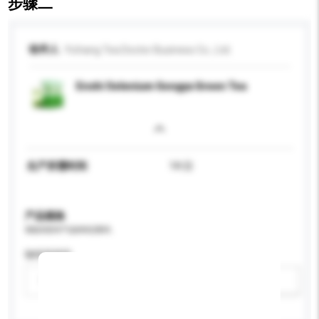
步骤二
收件人
Yichang Tea Doctor Business Co., Ltd.
Enshi Selenium Gongya Green Tea
生产所需时间
14 日
产品规格
请提供您对产品的特定要求。
咖啡因类型
请选择
新增/删除选项