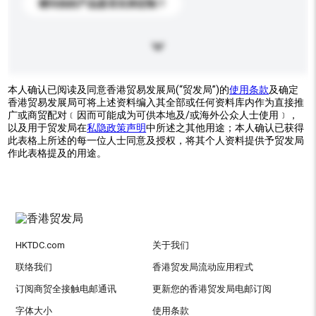
请问你的产品是否支持定制？
本人确认已阅读及同意香港贸易发展局(“贸发局”)的
使用条款
及确定
香港贸易发展局可将上述资料编入其全部或任何资料库内作为直接推
广或商贸配对﹝因而可能成为可供本地及/或海外公众人士使用﹞，
以及用于贸发局在
私隐政策声明
中所述之其他用途；本人确认已获得
此表格上所述的每一位人士同意及授权，将其个人资料提供予贸发局
作此表格提及的用途。
HKTDC.com
关于我们
联络我们
香港贸发局流动应用程式
订阅商贸全接触电邮通讯
更新您的香港贸发局电邮订阅
字体大小
使用条款