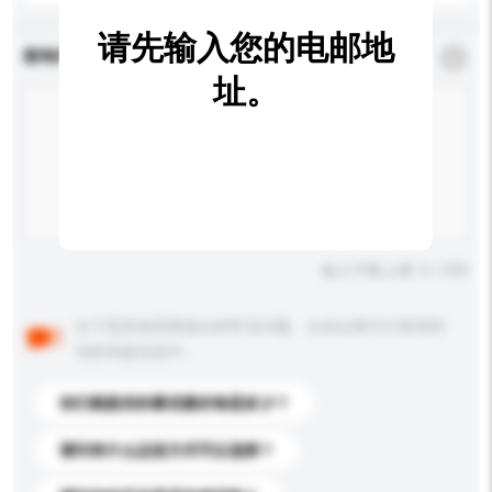
请先输入您的电邮地
查询内容
*
必须填写
址。
输入字数上限: 0 / 500
以下是其他买家提出的常见问题。点击以将它们添加到
你的询盘信息中。
你们能提供的最优惠价格是多少？
请问有什么运送方式可以选择？