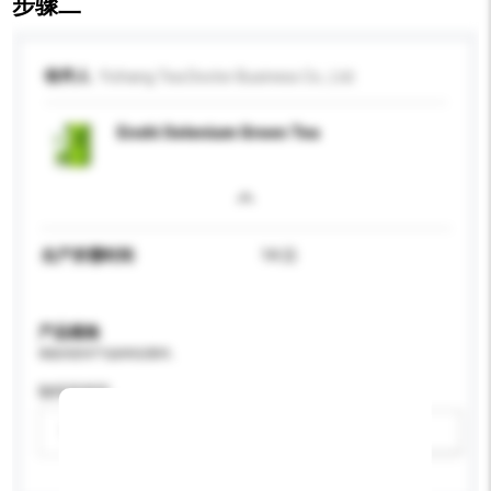
步骤二
收件人
Yichang Tea Doctor Business Co., Ltd.
Enshi Selenium Green Tea
生产所需时间
14 日
产品规格
请提供您对产品的特定要求。
咖啡因类型
请选择
新增/删除选项