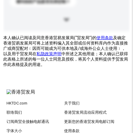
请问你的产品是否支持定制？
本人确认已阅读及同意香港贸易发展局(“贸发局”)的
使用条款
及确定
香港贸易发展局可将上述资料编入其全部或任何资料库内作为直接推
广或商贸配对﹝因而可能成为可供本地及/或海外公众人士使用﹞，
以及用于贸发局在
私隐政策声明
中所述之其他用途；本人确认已获得
此表格上所述的每一位人士同意及授权，将其个人资料提供予贸发局
作此表格提及的用途。
HKTDC.com
关于我们
联络我们
香港贸发局流动应用程式
订阅商贸全接触电邮通讯
更新您的香港贸发局电邮订阅
字体大小
使用条款