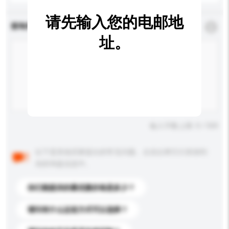
请先输入您的电邮地
查询内容
*
必须填写
址。
输入字数上限: 0 / 500
以下是其他买家提出的常见问题。点击以将它们添加到
你的询盘信息中。
你们能提供的最优惠价格是多少？
请问有什么运送方式可以选择？