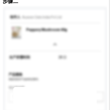
步骤二
收件人
Aussee Oats India Pvt Ltd
Peppery Mushroom 40g
生产所需时间
28 日
产品规格
请提供您对产品的特定要求。
可订造包装
请选择
新增/删除选项