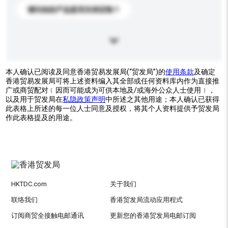
请问你的产品是否支持定制？
本人确认已阅读及同意香港贸易发展局(“贸发局”)的
使用条款
及确定
香港贸易发展局可将上述资料编入其全部或任何资料库内作为直接推
广或商贸配对﹝因而可能成为可供本地及/或海外公众人士使用﹞，
以及用于贸发局在
私隐政策声明
中所述之其他用途；本人确认已获得
此表格上所述的每一位人士同意及授权，将其个人资料提供予贸发局
作此表格提及的用途。
HKTDC.com
关于我们
联络我们
香港贸发局流动应用程式
订阅商贸全接触电邮通讯
更新您的香港贸发局电邮订阅