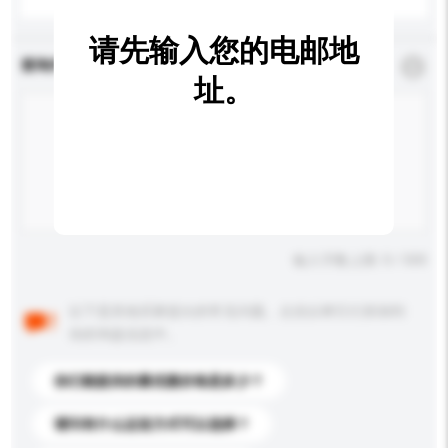
请先输入您的电邮地
查询内容
*
必须填写
址。
输入字数上限: 0 / 500
以下是其他买家提出的常见问题。点击以将它们添加到
你的询盘信息中。
你们能提供的最优惠价格是多少？
请问有什么运送方式可以选择？