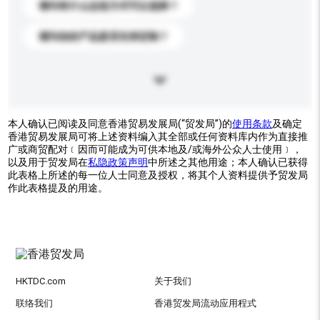
请问有什么运送方式可以选择？
请问你的产品是否支持定制？
本人确认已阅读及同意香港贸易发展局(“贸发局”)的
使用条款
及确定
香港贸易发展局可将上述资料编入其全部或任何资料库内作为直接推
广或商贸配对﹝因而可能成为可供本地及/或海外公众人士使用﹞，
以及用于贸发局在
私隐政策声明
中所述之其他用途；本人确认已获得
此表格上所述的每一位人士同意及授权，将其个人资料提供予贸发局
作此表格提及的用途。
HKTDC.com
关于我们
联络我们
香港贸发局流动应用程式