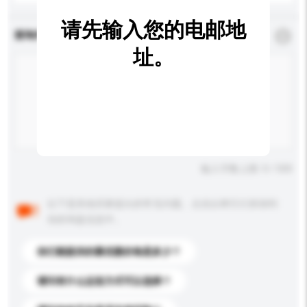
请先输入您的电邮地
查询内容
*
必须填写
址。
输入字数上限: 0 / 500
以下是其他买家提出的常见问题。点击以将它们添加到
你的询盘信息中。
你们能提供的最优惠价格是多少？
请问有什么运送方式可以选择？