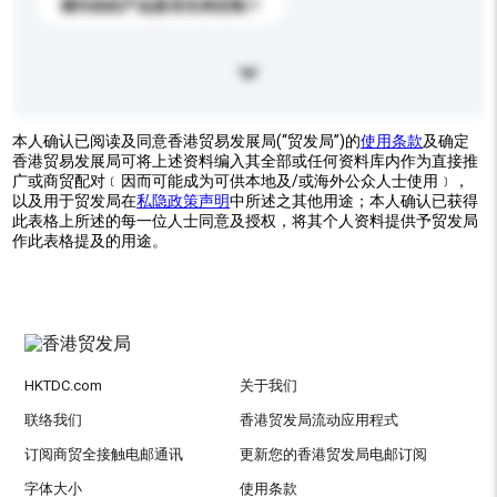
请问你的产品是否支持定制？
本人确认已阅读及同意香港贸易发展局(“贸发局”)的
使用条款
及确定
香港贸易发展局可将上述资料编入其全部或任何资料库内作为直接推
广或商贸配对﹝因而可能成为可供本地及/或海外公众人士使用﹞，
以及用于贸发局在
私隐政策声明
中所述之其他用途；本人确认已获得
此表格上所述的每一位人士同意及授权，将其个人资料提供予贸发局
作此表格提及的用途。
HKTDC.com
关于我们
联络我们
香港贸发局流动应用程式
订阅商贸全接触电邮通讯
更新您的香港贸发局电邮订阅
字体大小
使用条款