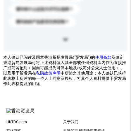
请问有什么运送方式可以选择？
请问你的产品是否支持定制？
本人确认已阅读及同意香港贸易发展局(“贸发局”)的
使用条款
及确定
香港贸易发展局可将上述资料编入其全部或任何资料库内作为直接推
广或商贸配对﹝因而可能成为可供本地及/或海外公众人士使用﹞，
以及用于贸发局在
私隐政策声明
中所述之其他用途；本人确认已获得
此表格上所述的每一位人士同意及授权，将其个人资料提供予贸发局
作此表格提及的用途。
HKTDC.com
关于我们
联络我们
香港贸发局流动应用程式