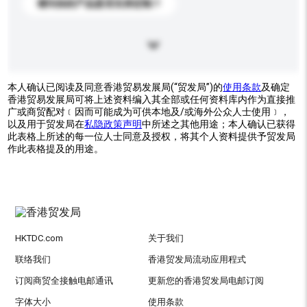
请问你的产品是否支持定制？
本人确认已阅读及同意香港贸易发展局(“贸发局”)的
使用条款
及确定
香港贸易发展局可将上述资料编入其全部或任何资料库内作为直接推
广或商贸配对﹝因而可能成为可供本地及/或海外公众人士使用﹞，
以及用于贸发局在
私隐政策声明
中所述之其他用途；本人确认已获得
此表格上所述的每一位人士同意及授权，将其个人资料提供予贸发局
作此表格提及的用途。
HKTDC.com
关于我们
联络我们
香港贸发局流动应用程式
订阅商贸全接触电邮通讯
更新您的香港贸发局电邮订阅
字体大小
使用条款