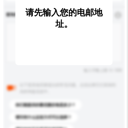
请先输入您的电邮地
查询内容
*
必须填写
址。
输入字数上限: 0 / 500
以下是其他买家提出的常见问题。点击以将它们添加到
你的询盘信息中。
你们能提供的最优惠价格是多少？
请问有什么运送方式可以选择？