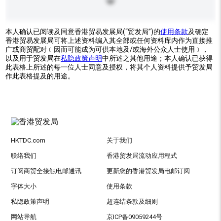
本人确认已阅读及同意香港贸易发展局(“贸发局”)的
使用条款
及确定
香港贸易发展局可将上述资料编入其全部或任何资料库内作为直接推
广或商贸配对﹝因而可能成为可供本地及/或海外公众人士使用﹞，
以及用于贸发局在
私隐政策声明
中所述之其他用途；本人确认已获得
此表格上所述的每一位人士同意及授权，将其个人资料提供予贸发局
作此表格提及的用途。
HKTDC.com
关于我们
联络我们
香港贸发局流动应用程式
订阅商贸全接触电邮通讯
更新您的香港贸发局电邮订阅
字体大小
使用条款
私隐政策声明
超连结条款及细则
网站导航
京ICP备09059244号