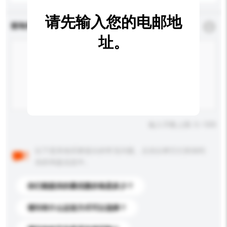
请先输入您的电邮地
查询内容
*
必须填写
址。
输入字数上限: 0 / 500
以下是其他买家提出的常见问题。点击以将它们添加到
你的询盘信息中。
你们能提供的最优惠价格是多少？
请问有什么运送方式可以选择？