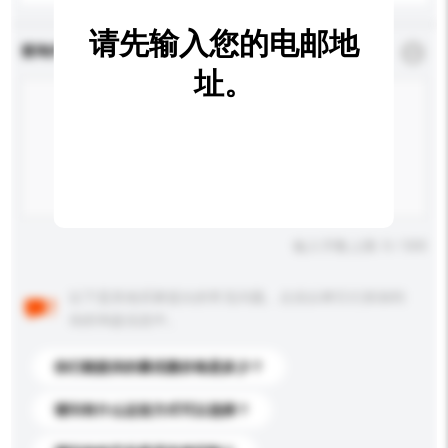
请先输入您的电邮地
查询内容
*
必须填写
址。
输入字数上限: 0 / 500
以下是其他买家提出的常见问题。点击以将它们添加到
你的询盘信息中。
你们能提供的最优惠价格是多少？
请问有什么运送方式可以选择？