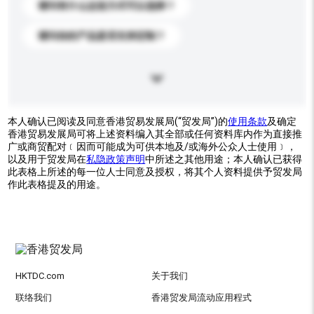
请问有什么运送方式可以选择？
请问你的产品是否支持定制？
本人确认已阅读及同意香港贸易发展局(“贸发局”)的
使用条款
及确定
香港贸易发展局可将上述资料编入其全部或任何资料库内作为直接推
广或商贸配对﹝因而可能成为可供本地及/或海外公众人士使用﹞，
以及用于贸发局在
私隐政策声明
中所述之其他用途；本人确认已获得
此表格上所述的每一位人士同意及授权，将其个人资料提供予贸发局
作此表格提及的用途。
HKTDC.com
关于我们
联络我们
香港贸发局流动应用程式