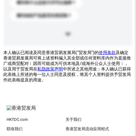
请问有什么运送方式可以选择？
请问你的产品是否支持定制？
本人确认已阅读及同意香港贸易发展局(“贸发局”)的
使用条款
及确定
香港贸易发展局可将上述资料编入其全部或任何资料库内作为直接推
广或商贸配对﹝因而可能成为可供本地及/或海外公众人士使用﹞，
以及用于贸发局在
私隐政策声明
中所述之其他用途；本人确认已获得
此表格上所述的每一位人士同意及授权，将其个人资料提供予贸发局
作此表格提及的用途。
HKTDC.com
关于我们
联络我们
香港贸发局流动应用程式