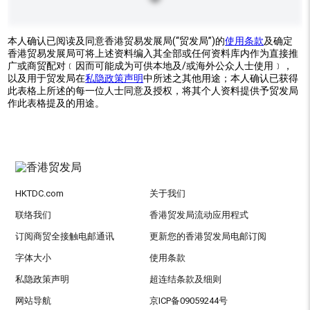
本人确认已阅读及同意香港贸易发展局(“贸发局”)的
使用条款
及确定
香港贸易发展局可将上述资料编入其全部或任何资料库内作为直接推
广或商贸配对﹝因而可能成为可供本地及/或海外公众人士使用﹞，
以及用于贸发局在
私隐政策声明
中所述之其他用途；本人确认已获得
此表格上所述的每一位人士同意及授权，将其个人资料提供予贸发局
作此表格提及的用途。
HKTDC.com
关于我们
联络我们
香港贸发局流动应用程式
订阅商贸全接触电邮通讯
更新您的香港贸发局电邮订阅
字体大小
使用条款
私隐政策声明
超连结条款及细则
网站导航
京ICP备09059244号