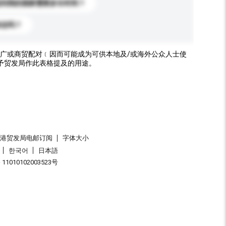
送到我的国家需要多长时间？
标志吗？
广或商贸配对﹝因而可能成为可供本地及/或海外公众人士使
予贸发局作此表格提及的用途。
香港贸发局电邮订阅
字体大小
한국어
日本語
1010102003523号