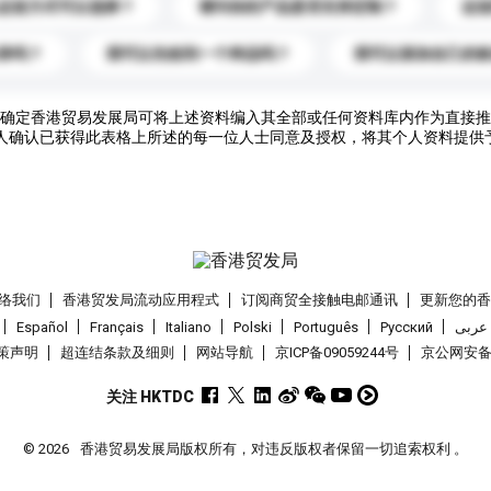
运送方式可以选择？
请问你的产品是否支持定制？
运
录吗？
我可以先收到一个样品吗？
我可以添加自己的
确定香港贸易发展局可将上述资料编入其全部或任何资料库内作为直接推
人确认已获得此表格上所述的每一位人士同意及授权，将其个人资料提供
络我们
香港贸发局流动应用程式
订阅商贸全接触电邮通讯
更新您的
Español
Français
Italiano
Polski
Português
Pусский
عربى
策声明
超连结条款及细则
网站导航
京ICP备09059244号
京公网安备 1
关注 HKTDC
© 2026
香港贸易发展局版权所有，对违反版权者保留一切追索权利 。