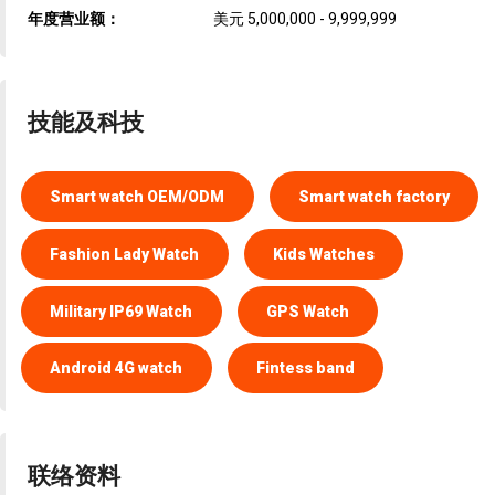
年度营业额：
美元 5,000,000 - 9,999,999
技能及科技
Smart watch OEM/ODM
Smart watch factory
Fashion Lady Watch
Kids Watches
Military IP69 Watch
GPS Watch
Android 4G watch
Fintess band
联络资料