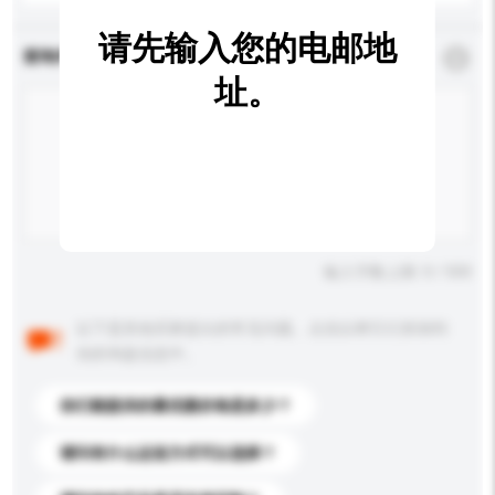
请先输入您的电邮地
查询内容
*
必须填写
址。
输入字数上限: 0 / 500
以下是其他买家提出的常见问题。点击以将它们添加到
你的询盘信息中。
你们能提供的最优惠价格是多少？
请问有什么运送方式可以选择？