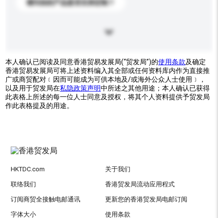
请问你的产品是否支持定制？
本人确认已阅读及同意香港贸易发展局(“贸发局”)的
使用条款
及确定
香港贸易发展局可将上述资料编入其全部或任何资料库内作为直接推
广或商贸配对﹝因而可能成为可供本地及/或海外公众人士使用﹞，
以及用于贸发局在
私隐政策声明
中所述之其他用途；本人确认已获得
此表格上所述的每一位人士同意及授权，将其个人资料提供予贸发局
作此表格提及的用途。
HKTDC.com
关于我们
联络我们
香港贸发局流动应用程式
订阅商贸全接触电邮通讯
更新您的香港贸发局电邮订阅
字体大小
使用条款