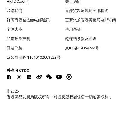
HKTDC.com
关于我们
联络我们
香港贸发局流动应用程式
订阅商贸全接触电邮通讯
更新您的香港贸发局电邮订阅
字体大小
使用条款
私隐政策声明
超连结条款及细则
网站导航
京ICP备09059244号
京公网安备 11010102003523号
关注 HKTDC
© 2026
香港贸易发展局版权所有，对违反版权者保留一切追索权利 。