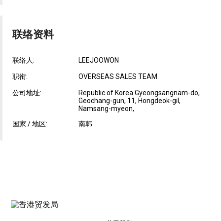
联络资料
联络人:
LEEJOOWON
职衔:
OVERSEAS SALES TEAM
公司地址:
Republic of Korea Gyeongsangnam-do,
Geochang-gun, 11, Hongdeok-gil,
Namsang-myeon,
国家 / 地区:
南韩