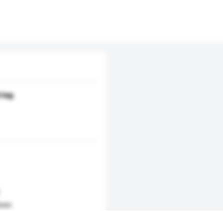
rtag
5mm