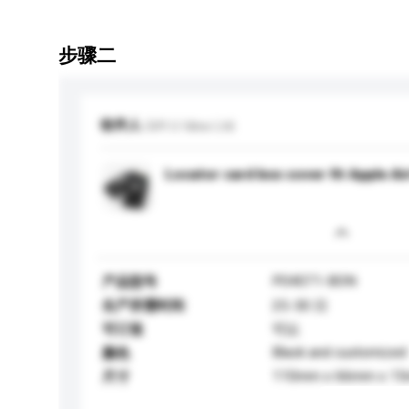
步骤二
收件人
Gift U Idea Ltd.
Locator card box cover fit Apple Ai
P04071-BON
产品型号
生产所需时间
25-30 日
可订造
可以
Black and customized
颜色
110mm x 66mm x 1
尺寸