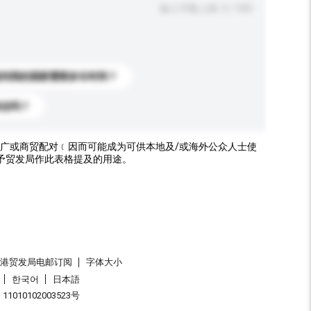
输入字数上限: 0 / 500
送到我的国家需要多长时间？
标志吗？
广或商贸配对﹝因而可能成为可供本地及/或海外公众人士使
予贸发局作此表格提及的用途。
香港贸发局电邮订阅
字体大小
한국어
日本語
1010102003523号