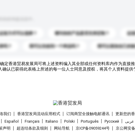
到你的询盘信息中。
运送方式可以选择？
请问你的产品是否支持定制？
运
录吗？
我可以先收到一个样品吗？
我可以添加自己的
确定香港贸易发展局可将上述资料编入其全部或任何资料库内作为直接推
人确认已获得此表格上所述的每一位人士同意及授权，将其个人资料提供
络我们
香港贸发局流动应用程式
订阅商贸全接触电邮通讯
更新您的
Español
Français
Italiano
Polski
Português
Pусский
عربى
策声明
超连结条款及细则
网站导航
京ICP备09059244号
京公网安备 1