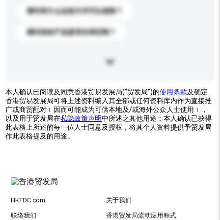
请问有什么运送方式可以选择？
请问你的产品是否支持定制？
本人确认已阅读及同意香港贸易发展局(“贸发局”)的
使用条款
及确定
香港贸易发展局可将上述资料编入其全部或任何资料库内作为直接推
广或商贸配对﹝因而可能成为可供本地及/或海外公众人士使用﹞，
以及用于贸发局在
私隐政策声明
中所述之其他用途；本人确认已获得
此表格上所述的每一位人士同意及授权，将其个人资料提供予贸发局
作此表格提及的用途。
HKTDC.com
关于我们
联络我们
香港贸发局流动应用程式