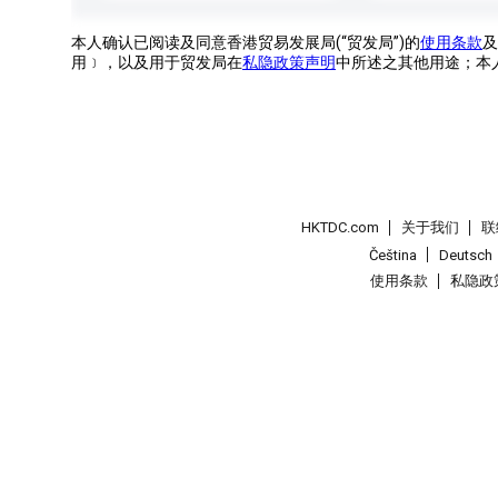
本人确认已阅读及同意香港贸易发展局(“贸发局”)的
使用条款
及
用﹞，以及用于贸发局在
私隐政策声明
中所述之其他用途；本
HKTDC.com
关于我们
联
Čeština
Deutsch
使用条款
私隐政