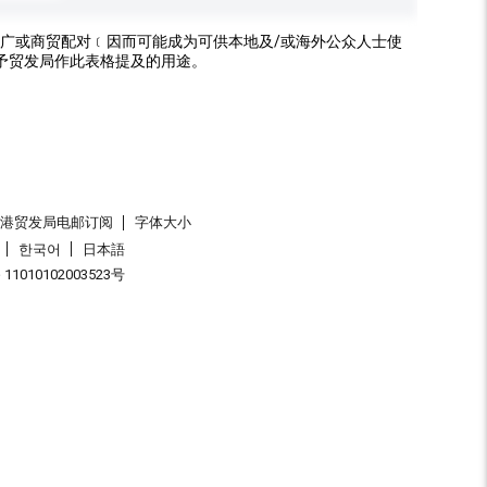
广或商贸配对﹝因而可能成为可供本地及/或海外公众人士使
予贸发局作此表格提及的用途。
香港贸发局电邮订阅
字体大小
한국어
日本語
1010102003523号