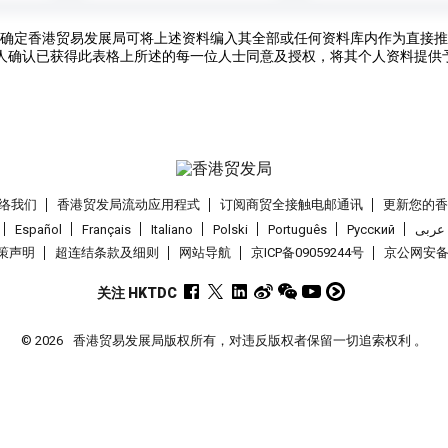
确定香港贸易发展局可将上述资料编入其全部或任何资料库内作为直接推
人确认已获得此表格上所述的每一位人士同意及授权，将其个人资料提供
络我们
香港贸发局流动应用程式
订阅商贸全接触电邮通讯
更新您的
Español
Français
Italiano
Polski
Português
Pусский
عربى
策声明
超连结条款及细则
网站导航
京ICP备09059244号
京公网安备 1
关注 HKTDC
© 2026
香港贸易发展局版权所有，对违反版权者保留一切追索权利 。