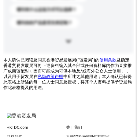
请问有什么运送方式可以选择？
请问你的产品是否支持定制？
本人确认已阅读及同意香港贸易发展局(“贸发局”)的
使用条款
及确定
香港贸易发展局可将上述资料编入其全部或任何资料库内作为直接推
广或商贸配对﹝因而可能成为可供本地及/或海外公众人士使用﹞，
以及用于贸发局在
私隐政策声明
中所述之其他用途；本人确认已获得
此表格上所述的每一位人士同意及授权，将其个人资料提供予贸发局
作此表格提及的用途。
HKTDC.com
关于我们
联络我们
香港贸发局流动应用程式