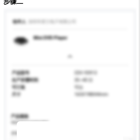
步骤二
收件人
深圳市君兰电子有限公司
Mini DVD Player
产品型号
CDV-93913
生产所需时间
35~40 日
可订造
可以
尺寸
165X198X44mm
产品规格
请提供您对产品的特定要求。
屏幕尺寸