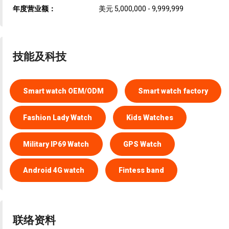
年度营业额：
美元 5,000,000 - 9,999,999
技能及科技
Smart watch OEM/ODM
Smart watch factory
Fashion Lady Watch
Kids Watches
Military IP69 Watch
GPS Watch
Android 4G watch
Fintess band
联络资料