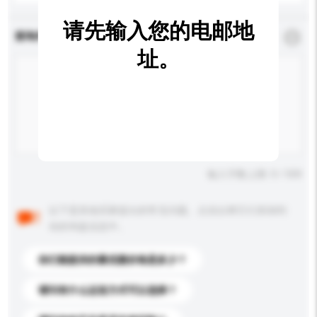
请先输入您的电邮地
查询内容
*
必须填写
址。
输入字数上限: 0 / 500
以下是其他买家提出的常见问题。点击以将它们添加到
你的询盘信息中。
你们能提供的最优惠价格是多少？
请问有什么运送方式可以选择？