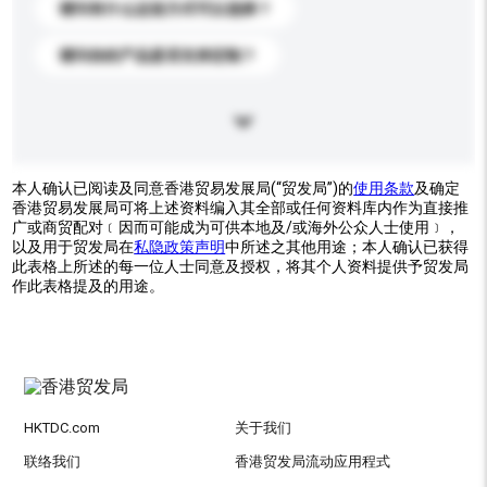
请问有什么运送方式可以选择？
请问你的产品是否支持定制？
本人确认已阅读及同意香港贸易发展局(“贸发局”)的
使用条款
及确定
香港贸易发展局可将上述资料编入其全部或任何资料库内作为直接推
广或商贸配对﹝因而可能成为可供本地及/或海外公众人士使用﹞，
以及用于贸发局在
私隐政策声明
中所述之其他用途；本人确认已获得
此表格上所述的每一位人士同意及授权，将其个人资料提供予贸发局
作此表格提及的用途。
HKTDC.com
关于我们
联络我们
香港贸发局流动应用程式