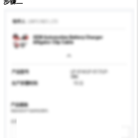
步骤二
收件人
LINPO IND'L LTD
OEM Automotive Battery Charger
Alligator Clip Cable
产品型号
LP-014/LP-017/LP-
086
生产所需时间
15 日
产品规格
请提供您对产品的特定要求。
应用
新增/删除选项