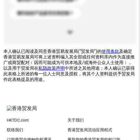
请问你的产品是否支持定制？
本人确认已阅读及同意香港贸易发展局(“贸发局”)的
使用条款
及确定
香港贸易发展局可将上述资料编入其全部或任何资料库内作为直接推
广或商贸配对﹝因而可能成为可供本地及/或海外公众人士使用﹞，
以及用于贸发局在
私隐政策声明
中所述之其他用途；本人确认已获得
此表格上所述的每一位人士同意及授权，将其个人资料提供予贸发局
作此表格提及的用途。
HKTDC.com
关于我们
联络我们
香港贸发局流动应用程式
订阅商贸全接触电邮通讯
更新您的香港贸发局电邮订阅