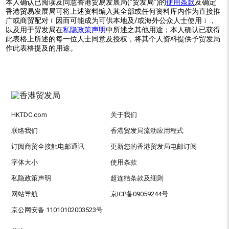
本人确认已阅读及同意香港贸易发展局(“贸发局”)的
使用条款
及确定
香港贸易发展局可将上述资料编入其全部或任何资料库内作为直接推
广或商贸配对﹝因而可能成为可供本地及/或海外公众人士使用﹞，
以及用于贸发局在
私隐政策声明
中所述之其他用途；本人确认已获得
此表格上所述的每一位人士同意及授权，将其个人资料提供予贸发局
作此表格提及的用途。
HKTDC.com
关于我们
联络我们
香港贸发局流动应用程式
订阅商贸全接触电邮通讯
更新您的香港贸发局电邮订阅
字体大小
使用条款
私隐政策声明
超连结条款及细则
网站导航
京ICP备09059244号
京公网安备 11010102003523号