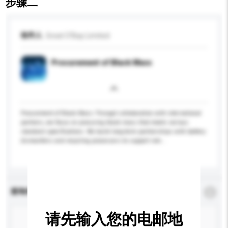
步骤二
收件人
Great O'Bay Limited
Procurement of Black Mass
Procurement of Black Mass Through collaboration with international
partners, we focus on procuring black mass that meets various
standard specifications. We build long-term partnerships with battery
dismantlers and recycling processors to support rem...
更多...
查询内容
*
必须填写
请先输入您的电邮地