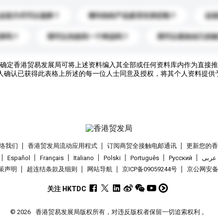
运送方式可以选择？
请问你的产品是否支持定制？
运
录吗？
我可以先收到一个样品吗？
我可以添加自己的
确定香港贸易发展局可将上述资料编入其全部或任何资料库内作为直接推
人确认已获得此表格上所述的每一位人士同意及授权，将其个人资料提供
络我们
香港贸发局流动应用程式
订阅商贸全接触电邮通讯
更新您的
Español
Français
Italiano
Polski
Português
Pусский
عربى
策声明
超连结条款及细则
网站导航
京ICP备09059244号
京公网安备 1
关注 HKTDC
© 2026
香港贸易发展局版权所有，对违反版权者保留一切追索权利 。