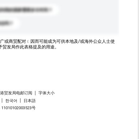
送到我的国家需要多长时间？
标志吗？
广或商贸配对﹝因而可能成为可供本地及/或海外公众人士使
予贸发局作此表格提及的用途。
香港贸发局电邮订阅
字体大小
한국어
日本語
1010102003523号